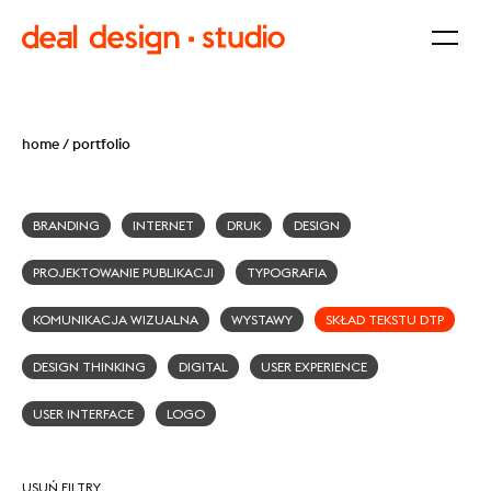
home
/
portfolio
BRANDING
INTERNET
DRUK
DESIGN
PROJEKTOWANIE PUBLIKACJI
TYPOGRAFIA
KOMUNIKACJA WIZUALNA
WYSTAWY
SKŁAD TEKSTU DTP
DESIGN THINKING
DIGITAL
USER EXPERIENCE
USER INTERFACE
LOGO
USUŃ FILTRY